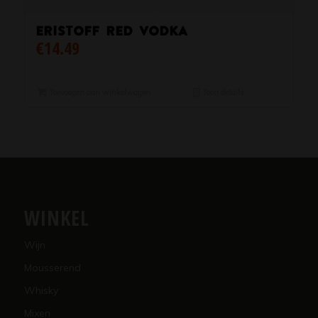
Eristoff Red Vodka
€
14.49
Toevoegen aan winkelwagen
Toon details
WINKEL
Wijn
Mousserend
Whisky
Mixen