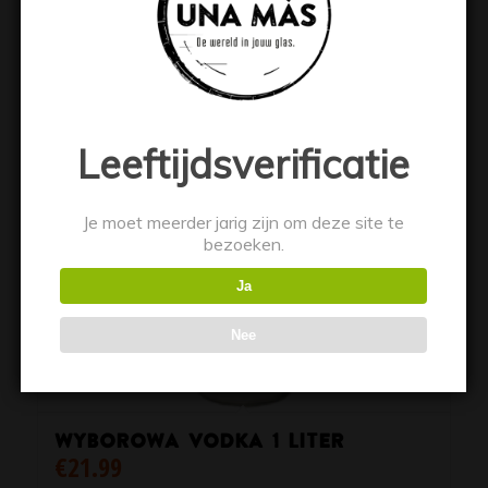
Leeftijdsverificatie
Je moet meerder jarig zijn om deze site te
bezoeken.
Ja
Nee
Wyborowa Vodka 1 liter
€
21.99