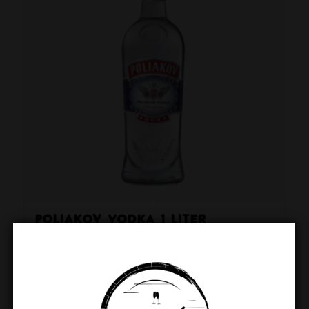
Poliakov Vodka 1 Liter
€
19.99
Toevoegen aan winkelwagen
Toon details