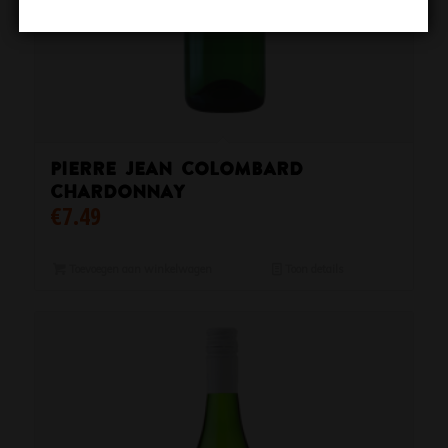
Pierre Jean Colombard
Chardonnay
€
7.49
Toevoegen aan winkelwagen
Toon details