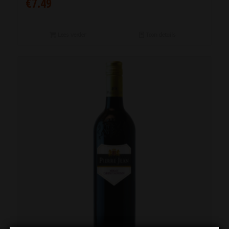
€
7.49
Lees verder
Toon details