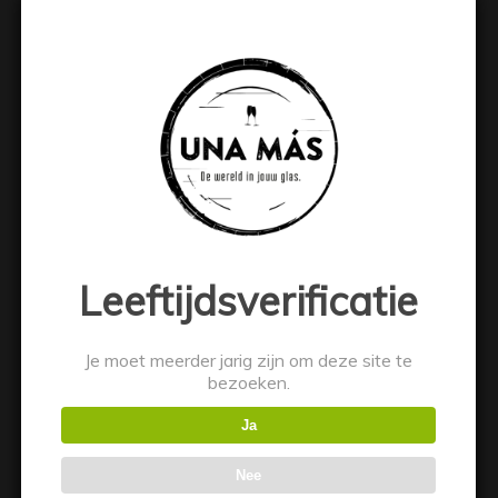
Pierre Jean Cabernet
Sauvignon Merlot
€
7.49
Toevoegen aan winkelwagen
Toon details
Leeftijdsverificatie
Je moet meerder jarig zijn om deze site te
bezoeken.
Ja
Nee