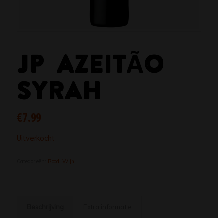
JP AZEITÃO
SYRAH
€
7.99
Uitverkocht
Categorieën:
Rood
,
Wijn
Beschrijving
Extra informatie