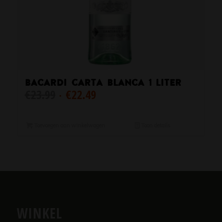
Bacardi Carta Blanca 1 Liter
Oorspronkelijke
Huidige
€
23.99
€
22.49
prijs
prijs
was:
is:
€23.99.
€22.49.
Toevoegen aan winkelwagen
Toon details
WINKEL