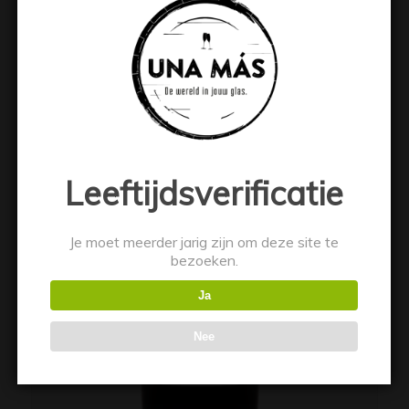
€
21.99
Toevoegen aan winkelwagen
Toon details
Leeftijdsverificatie
Je moet meerder jarig zijn om deze site te
bezoeken.
Ja
Nee