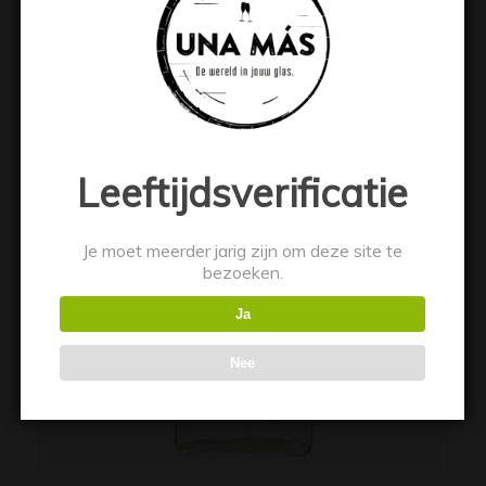
Toevoegen aan winkelwagen
Toon details
Leeftijdsverificatie
Je moet meerder jarig zijn om deze site te
bezoeken.
Ja
Nee