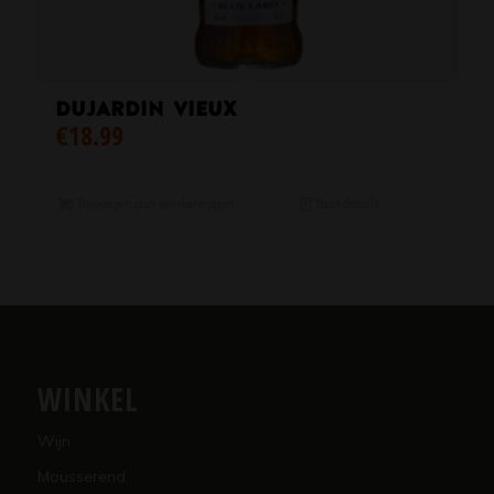
Dujardin Vieux
€
18.99
Toevoegen aan winkelwagen
Toon details
WINKEL
Wijn
Mousserend