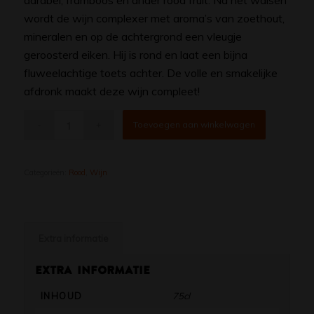
aardbei, framboos en ander rood fruit. Na het walsen
wordt de wijn complexer met aroma’s van zoethout,
mineralen en op de achtergrond een vleugje
geroosterd eiken. Hij is rond en laat een bijna
fluweelachtige toets achter. De volle en smakelijke
afdronk maakt deze wijn compleet!
Toevoegen aan winkelwagen
Categorieën:
Rood
,
Wijn
Extra informatie
Extra informatie
INHOUD
75cl