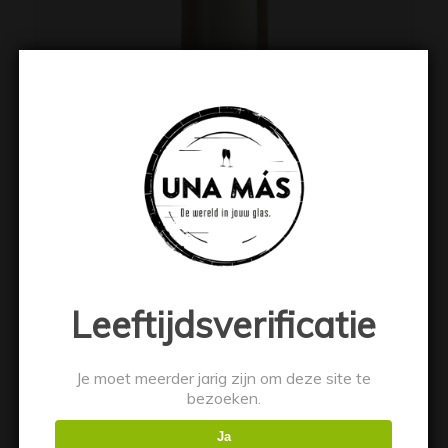
Las Condes Sauvignon Blanc
€
7.49
Lees verder
Toon details
Leeftijdsverificatie
Je moet meerder jarig zijn om deze site te
bezoeken.
Ja