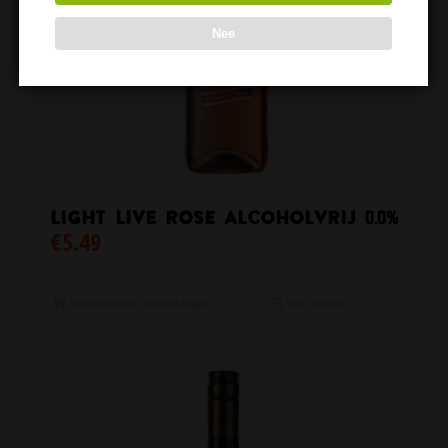
Nee
Light Live Rose Alcoholvrij 0.0%
€
5.49
Toevoegen aan winkelwagen
Toon details