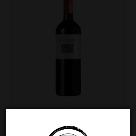
Las Condes Carmenere
€
7.49