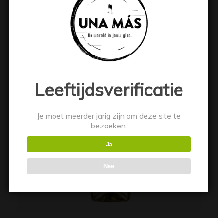
Toevoegen aan winkelwagen
Toon details
Leeftijdsverificatie
Je moet meerder jarig zijn om deze site te
bezoeken.
Ja
Nee