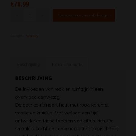
€
78.99
Toevoegen aan winkelwagen
Categorie:
Whisky
Beschrijving
Extra informatie
Beschrijving
De Invloeden van rook en turf zijn in een
overvloed aanwezig.
De geur combineert hout met rook, karamel,
vanille en kruiden. Met verloop van tijd
ontwikkelen frisse toetsen van citrus zich. De
smaak is zacht en combineert turf, tropisch fruit,