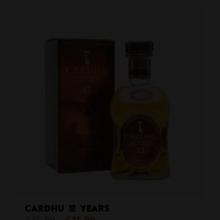
Cardhu 12 years
Oorspronkelijke
Huidige