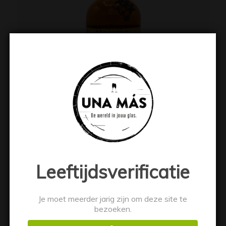
Monkey Shoulder 70cl
€
33.49
Leeftijdsverificatie
Toevoegen aan winkelwagen
Toon details
Je moet meerder jarig zijn om deze site te
bezoeken.