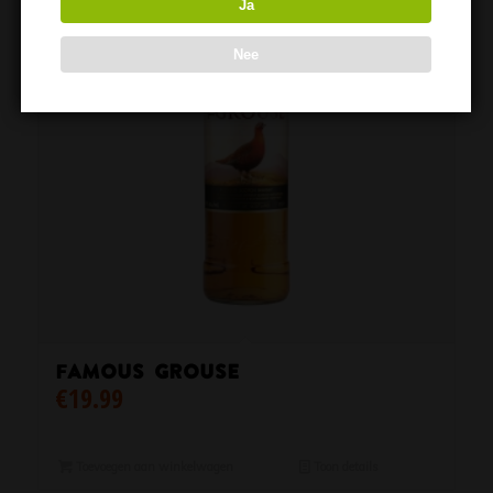
Ja
Nee
Famous Grouse
€
19.99
Toevoegen aan winkelwagen
Toon details