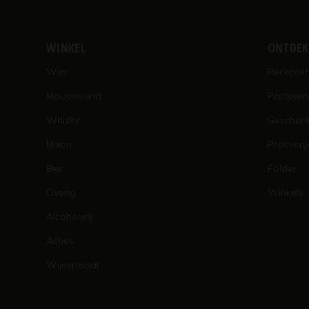
WINKEL
ONTDE
Wijn
Recepte
Mousserend
Partyser
Whisky
Geschen
Mixen
Proeverij
Bier
Folder
Overig
Winkels
Alcoholvrij
Acties
Wijnspecial