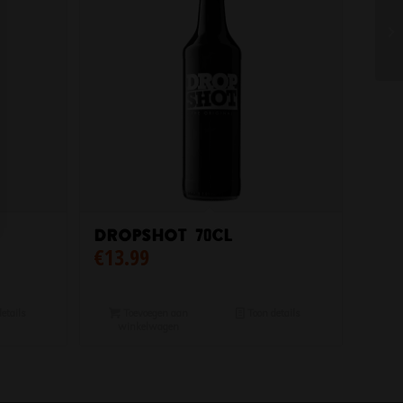
Dropshot 70cl
€
13.99
etails
Toevoegen aan
Toon details
winkelwagen