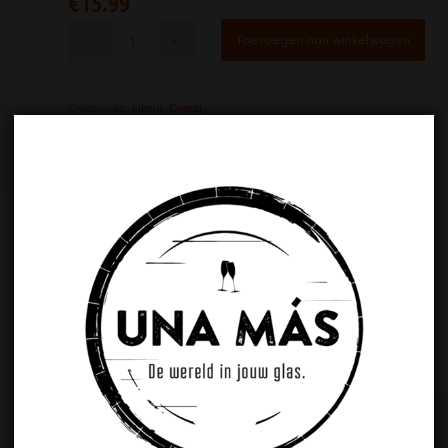
€
15.99
Toevoegen aan winkelwagen
Categorieën:
Likeur
,
Overig