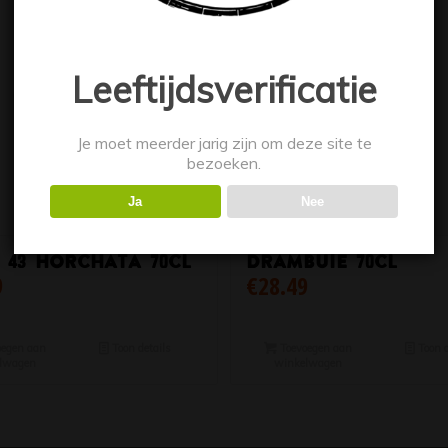
Leeftijdsverificatie
Je moet meerder jarig zijn om deze site te
bezoeken.
Ja
Nee
 43 Horchata 70cl
Drambuie 70cl
9
€
28.49
egen aan
Toon details
Toevoegen aan
Toon d
lwagen
winkelwagen