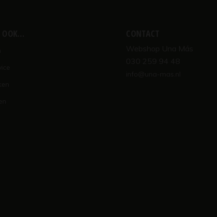
K OOK…
CONTACT
Webshop Una Más
n
030 259 94 48
vice
info@una-mas.nl
ken
en