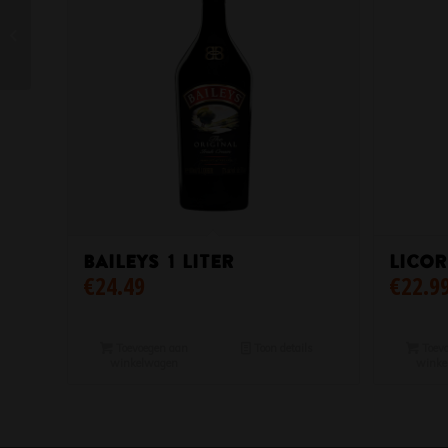
El Dorado 12 Years
Baileys 1 Liter
Licor
€
24.49
€
22.9
Toevoegen aan
Toon details
Toevo
winkelwagen
winke