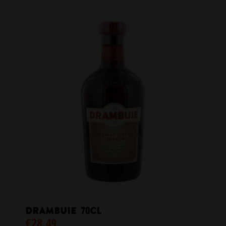
Drambuie 70cl
€
28.49