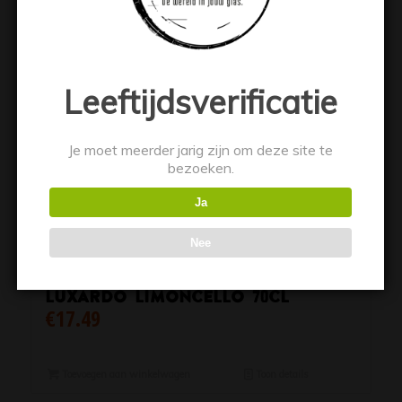
Leeftijdsverificatie
Je moet meerder jarig zijn om deze site te
bezoeken.
Ja
Nee
Luxardo Limoncello 70cl
€
17.49
Toevoegen aan winkelwagen
Toon details