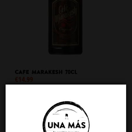
Cafe Marakesh 70cl
€
14.99
Toevoegen aan winkelwagen
Toon details