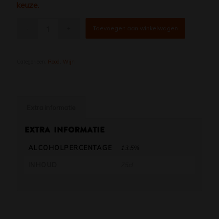
keuze.
Toevoegen aan winkelwagen
Categorieën:
Rood
,
Wijn
Extra informatie
Extra informatie
ALCOHOLPERCENTAGE
13.5%
INHOUD
75cl