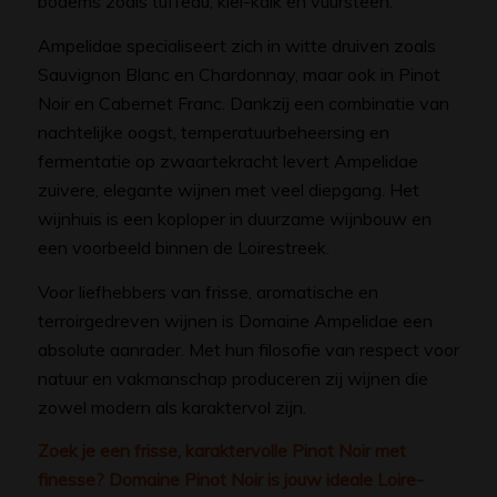
bodems zoals tuffeau, klei-kalk en vuursteen.
Ampelidae specialiseert zich in witte druiven zoals
Sauvignon Blanc en Chardonnay, maar ook in Pinot
Noir en Cabernet Franc. Dankzij een combinatie van
nachtelijke oogst, temperatuurbeheersing en
fermentatie op zwaartekracht levert Ampelidae
zuivere, elegante wijnen met veel diepgang. Het
wijnhuis is een koploper in duurzame wijnbouw en
een voorbeeld binnen de Loirestreek.
Voor liefhebbers van frisse, aromatische en
terroirgedreven wijnen is Domaine Ampelidae een
absolute aanrader. Met hun filosofie van respect voor
natuur en vakmanschap produceren zij wijnen die
zowel modern als karaktervol zijn.
Zoek je een frisse, karaktervolle Pinot Noir met
finesse? Domaine Pinot Noir is jouw ideale Loire-