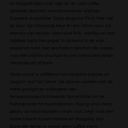
en toegankelijke rode wijn uit de Loire-vallei,
gemaakt door het vooruitstrevende wijnhuis
Domaine Ampelidae. Deze elegante Pinot Noir valt
op door zijn robijnrode kleur en een frisse neus vol
aroma’s van bessen, klein rood fruit, viooltjes en een
subtiele toets van peper. In de mond is de wijn
soepel en rond, met gesmolten tannines die zorgen
voor een zachte structuur en een verrassend lange,
harmonieuze afdronk.
Deze cuvée is vinifieerd met moderne precisie en
respect voor het terroir. De druiven worden met de
hand geoogst en ondergaan een
temperatuurgecontroleerde fermentatie om de
fruitexpressie te maximaliseren. Rijping vindt deels
plaats op roestvrijstalen vaten, wat zorgt voor een
mooie balans tussen frisheid en diepgang. Een
bijzonder detail, er wordt geen sulfiet extra