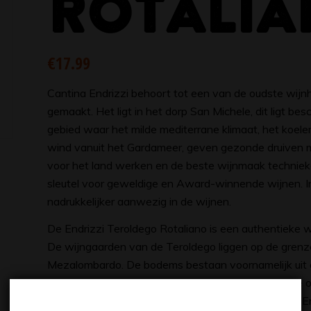
ROTALIA
€
17.99
Cantina Endrizzi behoort tot een van de oudste wijnh
gemaakt. Het ligt in het dorp San Michele, dit ligt be
gebied waar het milde mediterrane klimaat, het koel
wind vanuit het Gardameer, geven gezonde druiven m
voor het land werken en de beste wijnmaak technieke
sleutel voor geweldige en Award-winnende wijnen. In
nadrukkelijker aanwezig in de wijnen.
De Endrizzi Teroldego Rotaliano is een authentieke wijn
De wijngaarden van de Teroldego liggen op de gren
Mezalombardo. De bodems bestaan voornamelijk uit 
met de hand geplukt, de vergisting en malolactische o
vervolgens in zeer grote vaten gedurende een jaar. En