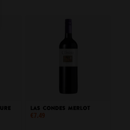
ture
Las Condes Merlot
€
7.49