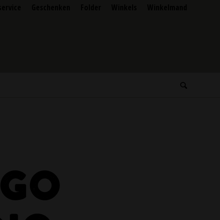
service
Geschenken
Folder
Winkels
Winkelmand
I
EGO