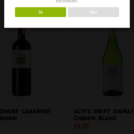
bezoeken.
Ja
Nee
condes cabarnet
Alvi’s Drift Signa
ignon
Chenin Blanc
€
8.99