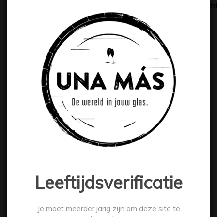
rode wijn die je heerlijk schenkt bij een eerste gerecht
Toevoegen aan winkelwagen
Categorieën:
Rood
,
Wijn
Extra informatie
Extra informatie
ALCOHOLPERCENTAGE
12.5%
INHOUD
75cl
Leeftijdsverificatie
Je moet meerder jarig zijn om deze site te