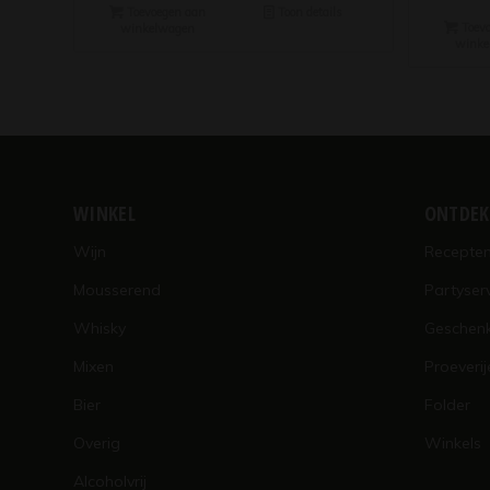
Toevoegen aan
Toon details
Toevo
winkelwagen
winke
WINKEL
ONTDE
Wijn
Recepte
Mousserend
Partyser
Whisky
Geschen
Mixen
Proeverij
Bier
Folder
Overig
Winkels
Alcoholvrij