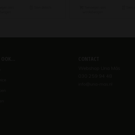
egen aan
Toon details
Toevoegen aan
Toon d
lwagen
winkelwagen
K OOK…
CONTACT
Webshop Una Más
n
030 259 94 48
vice
info@una-mas.nl
ken
en