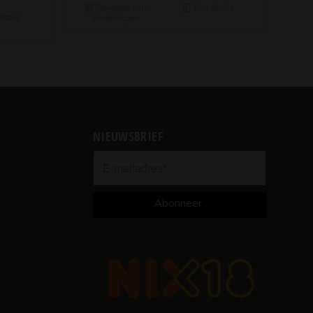
Toevoegen aan
Toon details
etails
winkelwagen
NIEUWSBRIEF