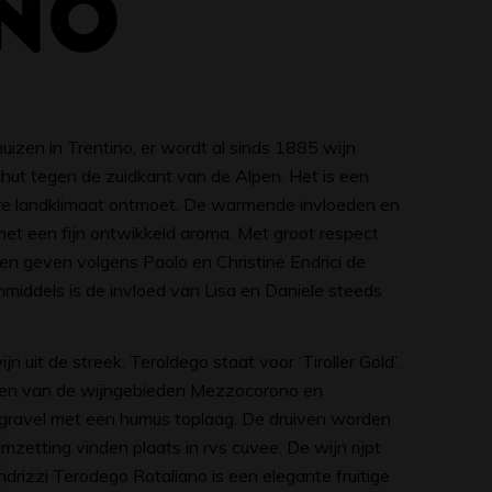
NO
uizen in Trentino, er wordt al sinds 1885 wijn
schut tegen de zuidkant van de Alpen. Het is een
ere landklimaat ontmoet. De warmende invloeden en
et een fijn ontwikkeld aroma. Met groot respect
n geven volgens Paolo en Christine Endrici de
middels is de invloed van Lisa en Daniele steeds
 uit de streek. Teroldego staat voor ‘Tiroller Gold’.
zen van de wijngebieden Mezzocorono en
gravel met een humus toplaag. De druiven worden
mzetting vinden plaats in rvs cuvee. De wijn rijpt
drizzi Terodego Rotaliano is een elegante fruitige