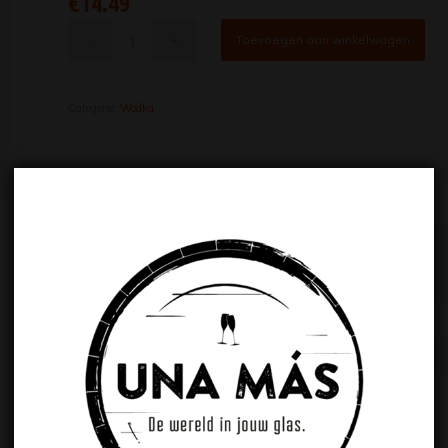
€
14.49
Toevoegen aan winkelwagen
Categorie:
Wodka
Extra informatie
Extra informatie
ALCOHOLPERCENTAGE
20%
INHOUD
70cl