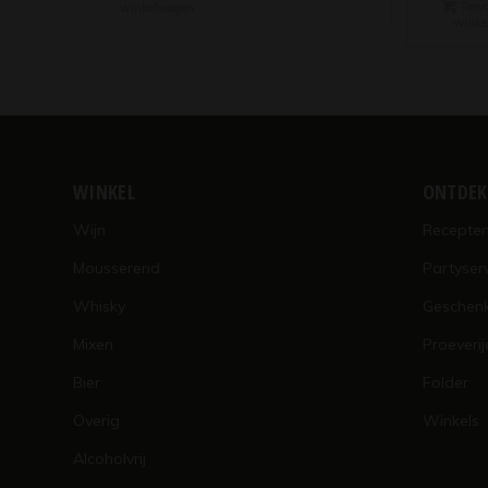
Toevo
winkelwagen
winke
WINKEL
ONTDE
Wijn
Recepte
Mousserend
Partyser
Whisky
Geschen
Mixen
Proeverij
Bier
Folder
Overig
Winkels
Alcoholvrij