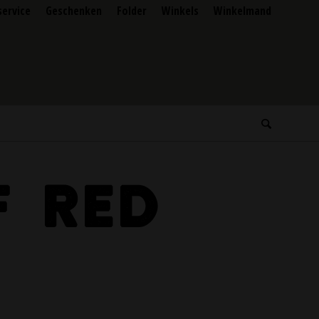
service
Geschenken
Folder
Winkels
Winkelmand
F RED