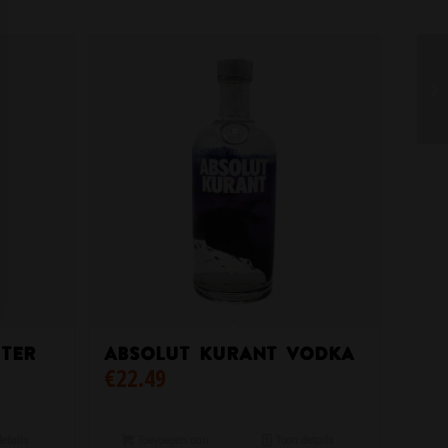
iter
Absolut Kurant Vodka
€
22.49
etails
Toevoegen aan
Toon details