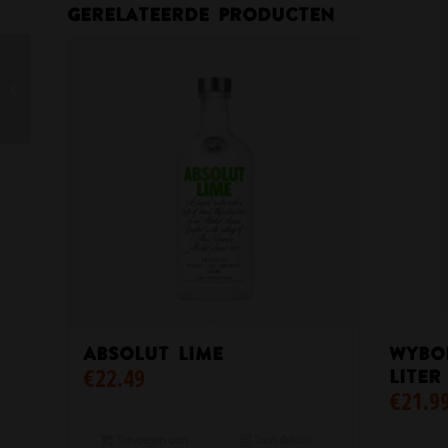
Gerelateerde producten
Loopuyt Dry Gin
Absolut Lime
Wybo
€
22.49
liter
€
21.9
Toevoegen aan
Toon details