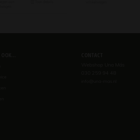
egen aan
Toon details
winkelwagen
lwagen
K OOK…
CONTACT
Webshop Una Más
n
030 259 94 48
vice
info@una-mas.nl
ken
en