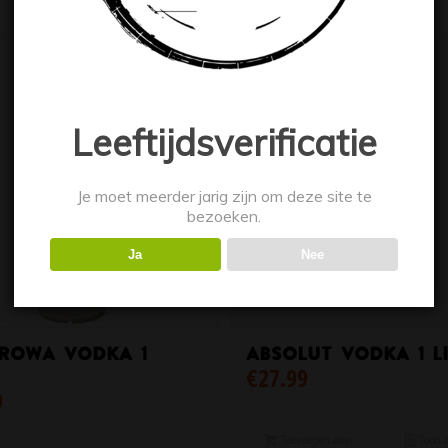
Leeftijdsverificatie
Je moet meerder jarig zijn om deze site te
bezoeken.
Ja
Nee
rowa Vodka 1
Absolut Vodka 1 l
€
27.99
9
Toevoegen aan
Toon d