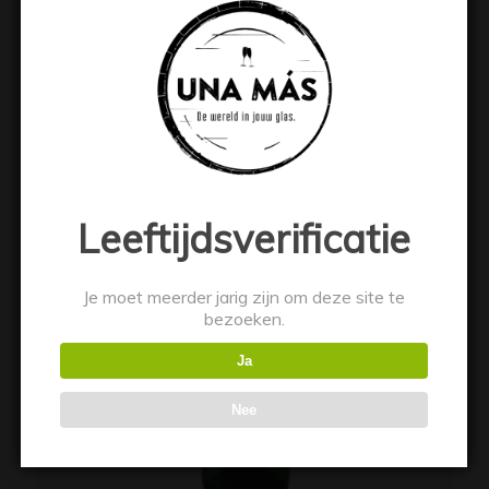
€
8.99
Toevoegen aan winkelwagen
Toon details
Leeftijdsverificatie
Je moet meerder jarig zijn om deze site te
bezoeken.
Ja
Nee