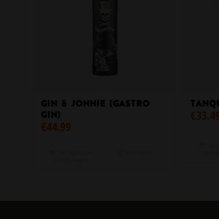
Gin & Jonnie (Gastro
Tanqu
€
33.4
Gin)
€
44.99
Toevo
Toevoegen aan
Toon details
winke
winkelwagen