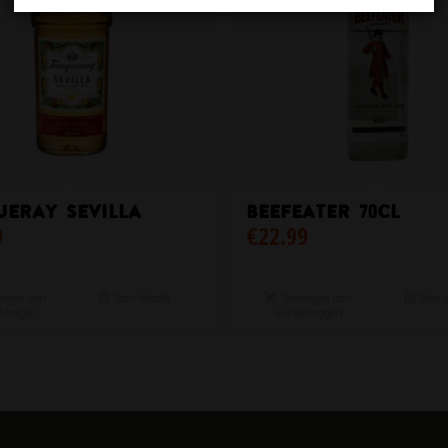
eray Sevilla
Beefeater 70cl
9
€
22.99
egen aan
Toon details
Toevoegen aan
Toon d
lwagen
winkelwagen