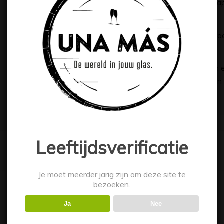
De nadronk bestaat uit subtiele tonen van sinaasa
Kleur
Fel oranje kleur met rode reflecties die de pulp op
Geur
Tonen van bloedsinaasappels brengen frisheid en 
andere koriander, kruisbes en engelwortel brenge
complexe en harmonieuze gin.
Leeftijdsverificatie
Je moet meerder jarig zijn om deze site te
bezoeken.
Ja
Nee