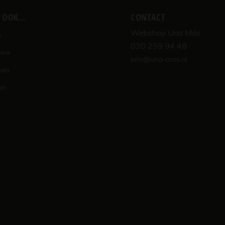
K OOK…
CONTACT
Webshop Una Más
n
030 259 94 48
vice
info@una-mas.nl
ken
en