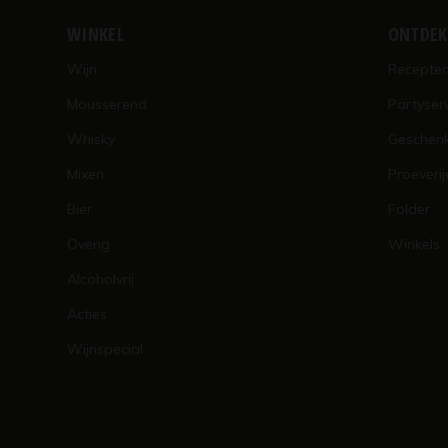
WINKEL
ONTDE
Wijn
Recepte
Mousserend
Partyser
Whisky
Geschen
Mixen
Proeverij
Bier
Folder
Overig
Winkels
Alcoholvrij
Acties
Wijnspecial