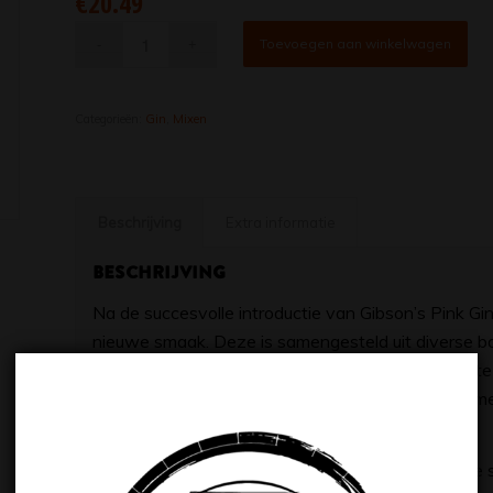
€
20.49
Toevoegen aan winkelwagen
Categorieën:
Gin
,
Mixen
Beschrijving
Extra informatie
Beschrijving
Na de succesvolle introductie van Gibson’s Pink G
nieuwe smaak. Deze is samengesteld uit diverse bot
koriander, engelwortel en orriswortel. Een perfecte
zonovergoten bloedsinaasappels gecombineerd met
Smaak
Scherpe en kruidige tonen gevolgd door Italiaanse 