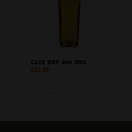
Catz Dry Gin 70cl
€
42.49
etails
Toevoegen aan
Toon details
winkelwagen