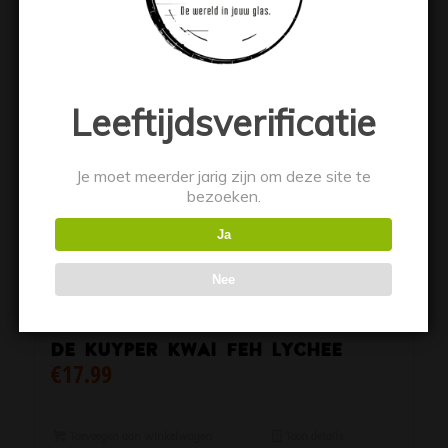
Leeftijdsverificatie
Je moet meerder jarig zijn om deze site te
bezoeken.
Ja
Nee
De Kuyper Kwai Feh Lychee
€
17.99
Toevoegen aan winkelwagen
Toon details