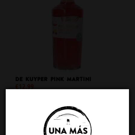
De Kuyper Pink Martini
€
12.99
Toevoegen aan winkelwagen
Toon details