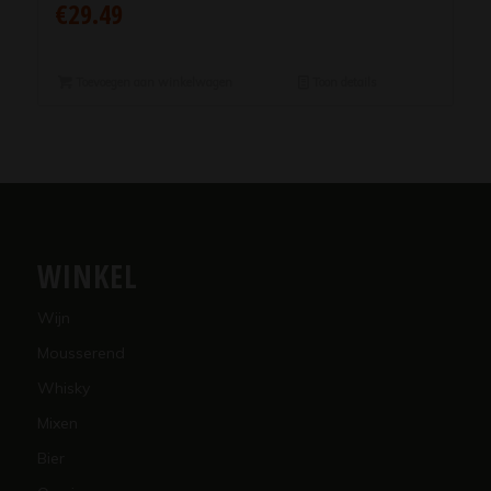
€
29.49
Toevoegen aan winkelwagen
Toon details
WINKEL
Wijn
Mousserend
Whisky
Mixen
Bier