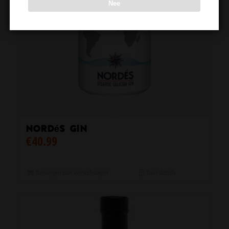
Nee
Nordés Gin
€
40.99
Toevoegen aan winkelwagen
Toon details