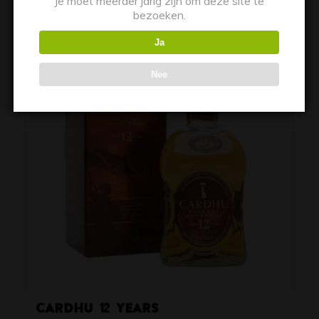
Je moet meerder jarig zijn om deze site te
bezoeken.
Ja
Nee
Cardhu 12 years