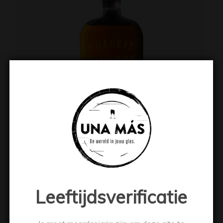
Bulleit Bourbon
€
33.49
Leeftijdsverificatie
Toevoegen aan winkelwagen
Toon details