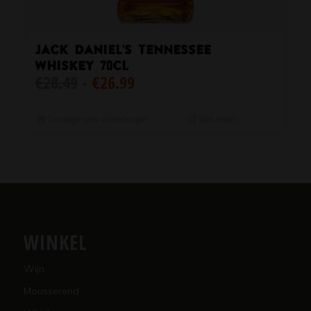
Jack Daniel’s Tennessee
Whiskey 70cl
Oorspronkelijke
Huidige
€
28.49
€
26.99
prijs
prijs
was:
is:
Toevoegen aan winkelwagen
Toon details
€28.49.
€26.99.
WINKEL
Wijn
Mousserend