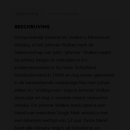
Beschrijving
Extra informatie
Beschrijving
Oorspronkelijk bekend als Walker’s Kilmarnock
Whisky, is het Johnnie Walker merk de
nalatenschap van John “Johnnie” Walker nadat
hij whisky begon te verkopen in z’n
kruidenierswinkel in Ayrshire, Schotland.
Geïntroduceerd in 1909 en nog immer gebotteld
in de kenmerkende vierkantige fles met schuin
etiket en “striding man”-logo is Johnnie Walker
sinds jaar en dag ’s werelds meest verkochte
whisky. De Johnnie Walker black label is een
blend van meerdere Single Malt whisky’s met
een minimum leeftijd van 12 jaar. Deze blend
bezit alle Whisky regio’s uit Schotland, oa