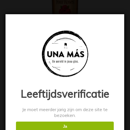
Four Roses 70cl
€
23.99
Toevoegen aan winkelwagen
Toon details
Leeftijdsverificatie
Je moet meerder jarig zijn om deze site te
bezoeken.
Ja