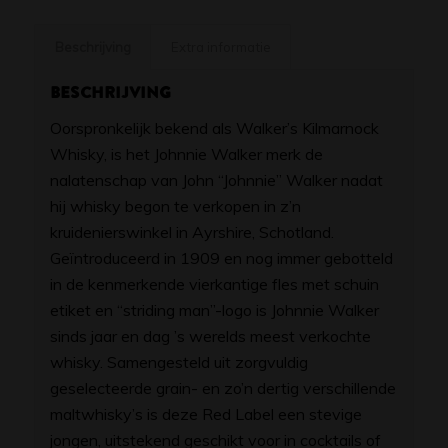
Beschrijving
Extra informatie
Beschrijving
Oorspronkelijk bekend als Walker’s Kilmarnock
Whisky, is het Johnnie Walker merk de
nalatenschap van John “Johnnie” Walker nadat
hij whisky begon te verkopen in z’n
kruidenierswinkel in Ayrshire, Schotland.
Geïntroduceerd in 1909 en nog immer gebotteld
in de kenmerkende vierkantige fles met schuin
etiket en “striding man”-logo is Johnnie Walker
sinds jaar en dag ’s werelds meest verkochte
whisky. Samengesteld uit zorgvuldig
geselecteerde grain- en zo’n dertig verschillende
maltwhisky’s is deze Red Label een stevige
jongen, uitstekend geschikt voor in cocktails of