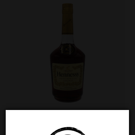
Hennessy Cognac 70cl
€
44.99