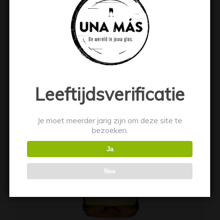
Toevoegen aan winkelwagen
Toon details
Leeftijdsverificatie
Je moet meerder jarig zijn om deze site te
bezoeken.
Ja
Nee