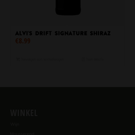
Alvi’s Drift Signature Shiraz
€
8.99
Toevoegen aan winkelwagen
Toon details
WINKEL
Wijn
Mousserend