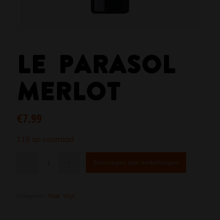
LE PARASOL
MERLOT
€
7.99
118 op voorraad
Toevoegen aan winkelwagen
Categorieën:
Rood
,
Wijn