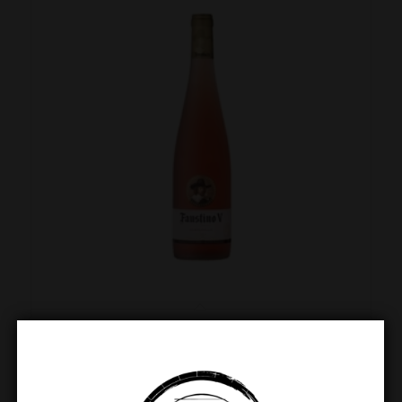
Faustino V Rioja Rosado
€
11.49