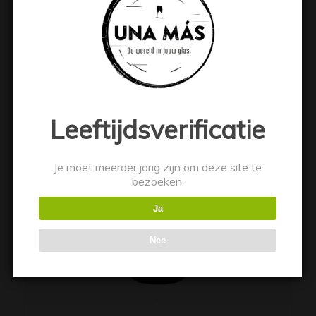
Toevoegen aan winkelwagen
Toon details
Leeftijdsverificatie
Je moet meerder jarig zijn om deze site te
bezoeken.
Ja
Nee