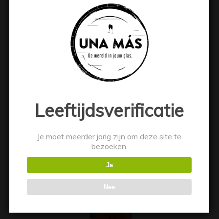
FEIGLING
€
10.99
Toevoegen aan winkelwagen
Toon details
Leeftijdsverificatie
Je moet meerder jarig zijn om deze site te
bezoeken.
Ja
Nee