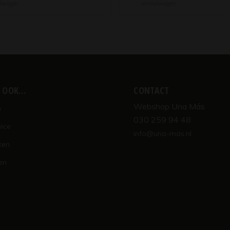
lwagen
winkelwagen
K OOK…
CONTACT
Webshop Una Más
n
030 259 94 48
vice
info@una-mas.nl
ken
en