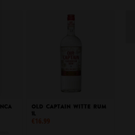
anca
Old Captain Witte Rum
1L
€
16.99
etails