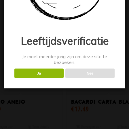
Leeftijdsverificatie
Je moet meerder jarig zijn om deze site te
bezoeken.
Ja
Nee
lo Anejo
Bacardi Carta Bl
9
€
17.49
egen aan
Toon details
Toevoegen aan
Toon d