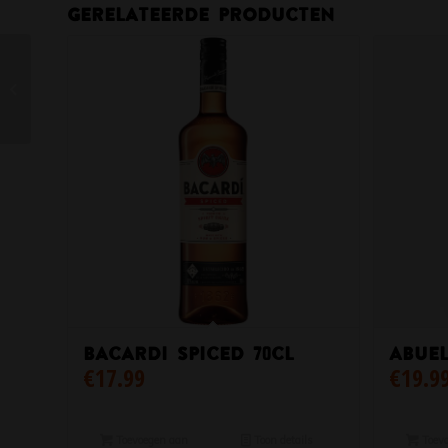
Gerelateerde producten
Chateau Daviaud
Bacardi Spiced 70cl
Abue
€
17.99
€
19.9
Toevoegen aan
Toon details
Toevo