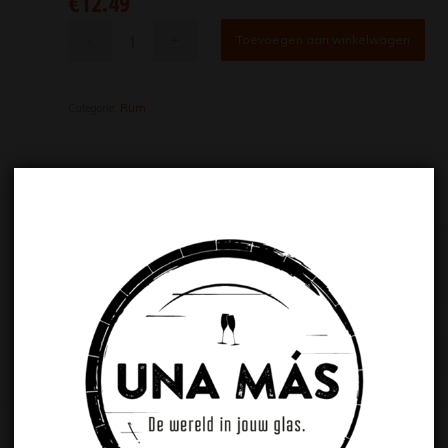
€
12.49
Toevoegen aan winkelwagen
Categorie:
Rum
Extra informatie
Extra informatie
INHOUD
70cl
ALCOHOLPERCENTAGE
33%