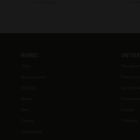
winkelwagen
winke
WINKEL
ONTDE
Wijn
Recepte
Mousserend
Partyser
Whisky
Geschen
Mixen
Proeverij
Bier
Folder
Overig
Winkels
Alcoholvrij