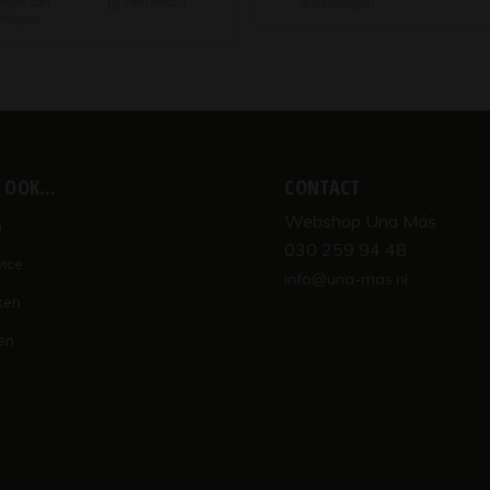
egen aan
Toon details
winkelwagen
lwagen
K OOK…
CONTACT
Webshop Una Más
n
030 259 94 48
vice
info@una-mas.nl
ken
en