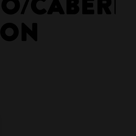
O/CABERN
NON