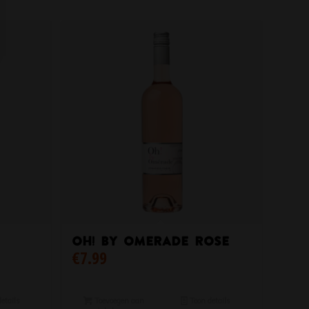
Oh! By Omerade Rose
€
7.99
etails
Toevoegen aan
Toon details