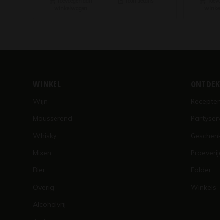
Toevoegen aan
Toon details
Toevo
winkelwagen
winke
WINKEL
ONTDE
Wijn
Recepte
Mousserend
Partyser
Whisky
Geschen
Mixen
Proeverij
Bier
Folder
Overig
Winkels
Alcoholvrij