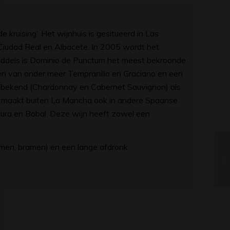
 kruising’. Het wijnhuis is gesitueerd in Las
Ciudad Real en Albacete. In 2005 wordt het
middels is Dominio de Punctum het meest bekroonde
en van onder meer Tempranillo en Graciano en een
er bekend (Chardonnay en Cabernet Sauvignon) als
is maakt buiten La Mancha ook in andere Spaanse
Viura en Bobal. Deze wijn heeft zowel een
imen, bramen) en een lange afdronk.