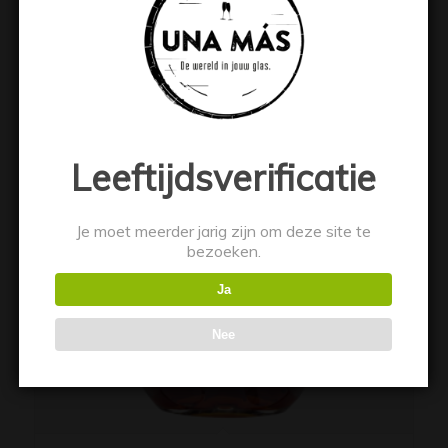
Toevoegen aan winkelwagen
Toon details
Leeftijdsverificatie
Je moet meerder jarig zijn om deze site te
bezoeken.
Ja
Nee