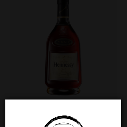
Hennessy VSOP
€
69.99