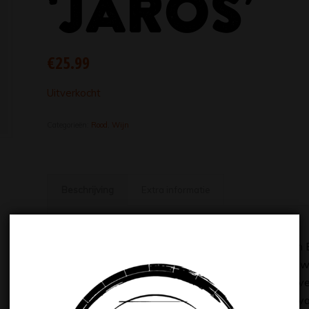
‘JAROS’
€
25.99
Uitverkocht
Categorieën:
Rood
,
Wijn
Beschrijving
Extra informatie
Beschrijving
De Jaros is de parel in de kroon van de wijnen va
de beste druiven van Finca El Quiñón. De druiven 
van de wijngaard de optimale rijpheid van de druiv
wordt vermeden dat de wijn te hard en te droog van