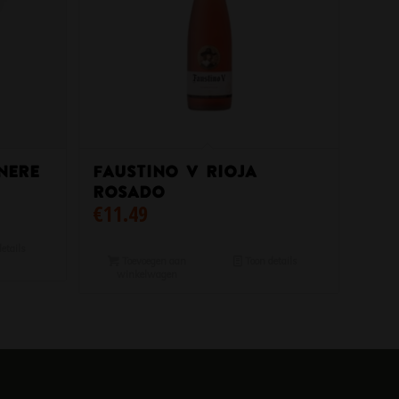
nere
Faustino V Rioja
Rosado
€
11.49
etails
Toevoegen aan
Toon details
winkelwagen