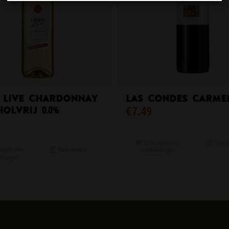
t Live Chardonnay
Las Condes Carme
€
7.49
olvrij 0.0%
Toevoegen aan
Toon d
egen aan
Toon details
winkelwagen
lwagen