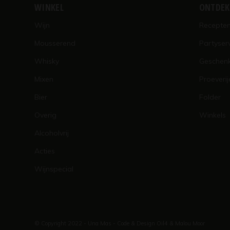
WINKEL
ONTDE
Wijn
Recepte
Mousserend
Partyser
Whisky
Geschen
Mixen
Proeverij
Bier
Folder
Overig
Winkels
Alcoholvrij
Acties
Wijnspecial
© Copyright 2022 - Una Mas - Code & Design
Oil4
&
Malou Moor