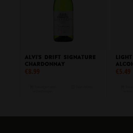
Alvi’s Drift Signature
Ligh
Chardonnay
Alcoh
€
8.99
€
5.49
Toevoegen aan
Toon details
Toevo
winkelwagen
winke