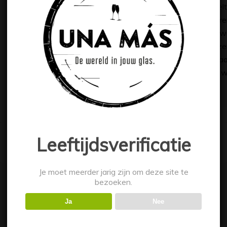
eikenhouten vaten, met een rijpingsduur die wisselt 
maanden op nieuwe eiken vaten, de krachtiger jaren
van twee jaar op grotere gebruikte vaten, van zow
einde van de vatrijping worden de vaten uitgekozen
kwaliteit. Dat betekent ook dat de productie per j
130.000 flessen. Een duidelijk signaal dat bij Jaro
vinden we terug in het glas.
Leeftijdsverificatie
Je moet meerder jarig zijn om deze site te
bezoeken.
Ja
Nee