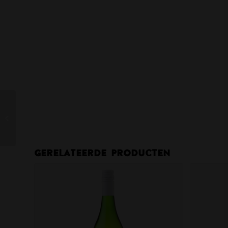
Tempore Symphony
Garnacha Tinto vdt
Organic 2018
Gerelateerde producten