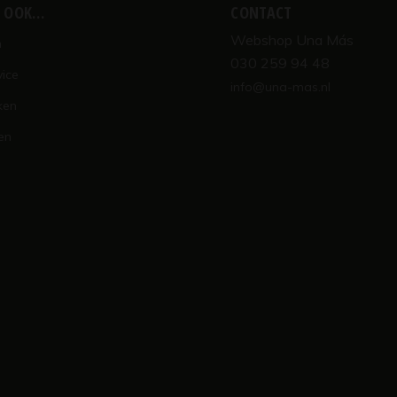
K OOK…
CONTACT
Webshop Una Más
n
030 259 94 48
vice
info@una-mas.nl
ken
en