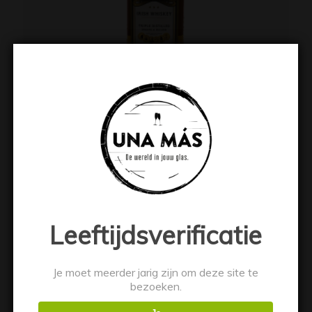
Bushmills Original
€
22.99
Leeftijdsverificatie
Toevoegen aan winkelwagen
Toon details
Je moet meerder jarig zijn om deze site te
bezoeken.