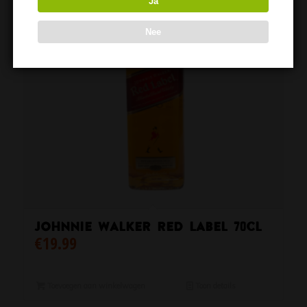
Ja
Nee
Johnnie Walker Red Label 70cl
€
19.99
Toevoegen aan winkelwagen
Toon details