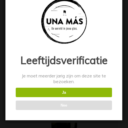
€
7.49
Toevoegen aan winkelwagen
Toon details
Leeftijdsverificatie
Je moet meerder jarig zijn om deze site te
bezoeken.
Ja
Nee