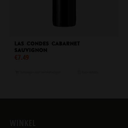
Las condes cabarnet
sauvignon
€
7.49
Toevoegen aan winkelwagen
Toon details
WINKEL