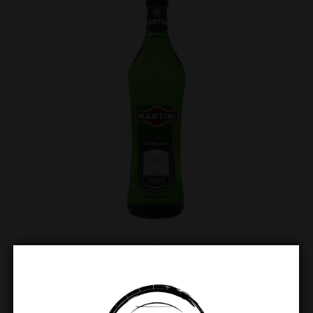
Martini Extra Dry 75cl
€
10.99