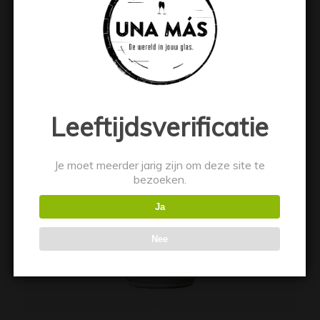
Toevoegen aan winkelwagen
Toon details
Leeftijdsverificatie
Je moet meerder jarig zijn om deze site te
bezoeken.
Ja
Nee