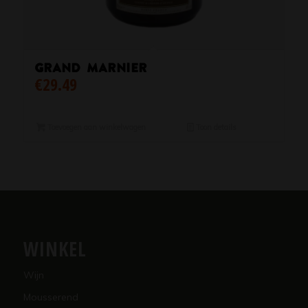
Grand Marnier
€
29.49
Toevoegen aan winkelwagen
Toon details
WINKEL
Wijn
Mousserend