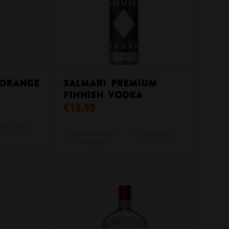
 Orange
Salmari Premium
Finnish Vodka
€
18.99
Toon details
Toevoegen aan
Toon details
winkelwagen