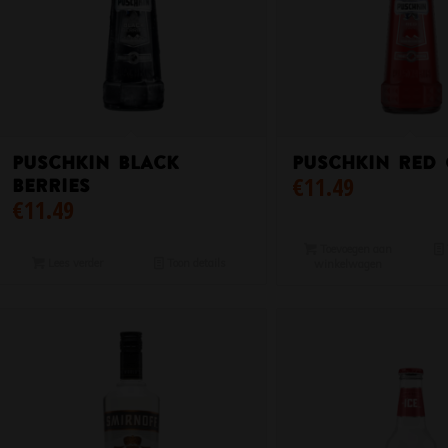
PUSCHKIN BLACK
Puschkin Red
€
11.49
BERRIES
€
11.49
Toevoegen aan
Lees verder
Toon details
winkelwagen