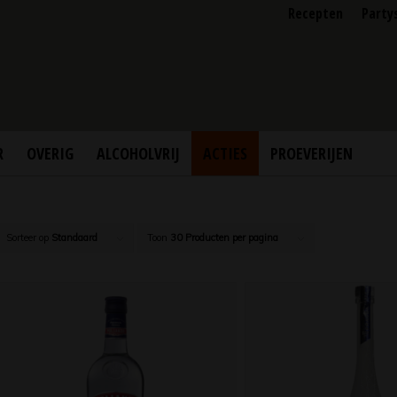
Recepten
Party
R
OVERIG
ALCOHOLVRIJ
ACTIES
PROEVERIJEN
Sorteer op
Standaard
Toon
30 Producten per pagina