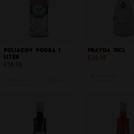
Poliakov Vodka 1
Pravda 70cl
€
24.99
Liter
€
19.99
Toevoegen aan
Toevoegen aan
Toon details
winkelwagen
winkelwagen