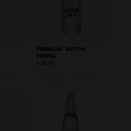
PREMIUM DUTCH
VODKA
€
24.99
Toon details
Toevoegen aan
Toon details
winkelwagen