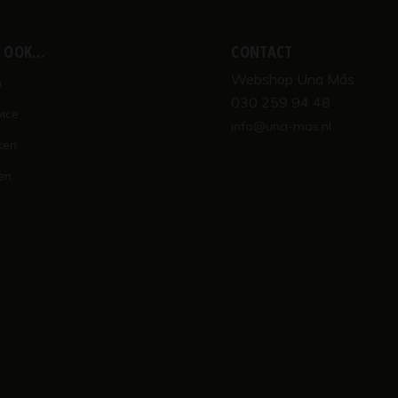
K OOK…
CONTACT
Webshop Una Más
n
030 259 94 48
vice
info@una-mas.nl
ken
en