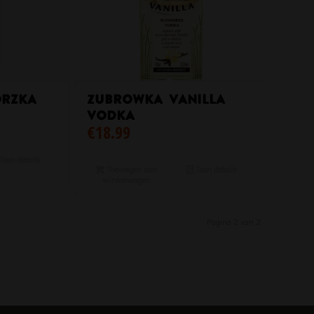
rzka
Zubrowka Vanilla
Vodka
€
18.99
Toon details
Toevoegen aan
Toon details
winkelwagen
Pagina 2 van 2