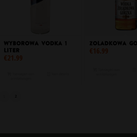
Wyborowa Vodka 1
Zoladkowa Go
€
16.99
liter
€
21.99
Toevoegen aan
Toevoegen aan
Toon details
winkelwagen
winkelwagen
1
2