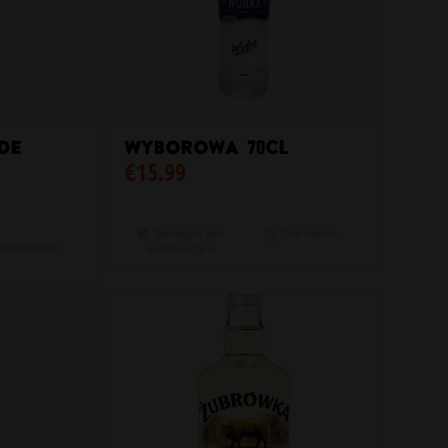
de
Wyborowa 70cl
€
15.99
Toevoegen aan
Toon details
Toon details
winkelwagen