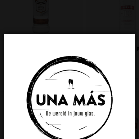
SMIRNOFF BLACK NO.55
SMIRNOFF ICE 
VODKA
LABEL
€
26.49
€
4.49
Toevoegen aan
Toon details
Toevoegen aan
winkelwagen
winkelwagen