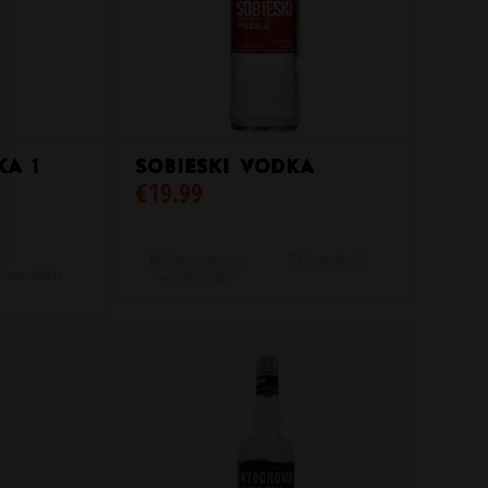
a 1
Sobieski Vodka
€
19.99
Toevoegen aan
Toon details
Toon details
winkelwagen