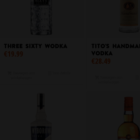
Three Sixty Wodka
Tito’s Handma
€
19.99
Vodka
€
28.49
Toevoegen aan
Toon details
Toevoegen aan
winkelwagen
winkelwagen