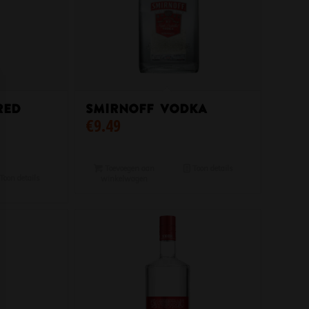
RED
Smirnoff Vodka
€
9.49
Toevoegen aan
Toon details
Toon details
winkelwagen