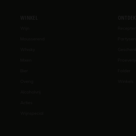
WINKEL
ONTDE
Wijn
Recepte
Mousserend
Partyser
Whisky
Geschen
Mixen
Proeverij
Bier
Folder
Overig
Winkels
Alcoholvrij
Acties
Wijnspecial