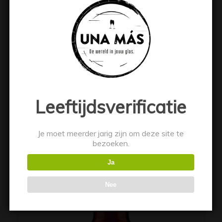
Absolut Kurant Vodka
€
22.49
Toevoegen aan winkelwagen
Toon details
Leeftijdsverificatie
Je moet meerder jarig zijn om deze site te
bezoeken.
Ja
Nee