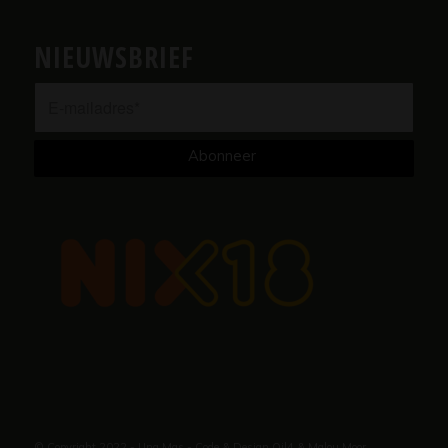
NIEUWSBRIEF
© Copyright 2022 - Una Mas - Code & Design
Oil4
&
Malou Moor