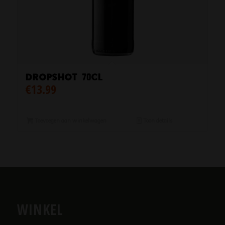
Dropshot 70cl
€
13.99
Toevoegen aan winkelwagen
Toon details
WINKEL