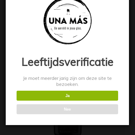
€
14.99
Toevoegen aan winkelwagen
Toon details
Leeftijdsverificatie
Je moet meerder jarig zijn om deze site te
bezoeken.
Ja
Nee