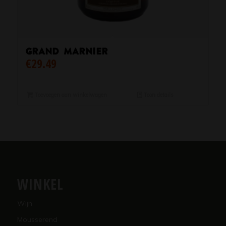
Grand Marnier
€
29.49
Toevoegen aan winkelwagen
Toon details
WINKEL
Wijn
Mousserend