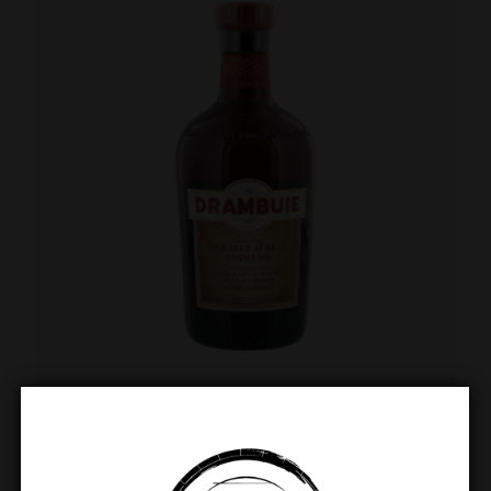
Drambuie 70cl
€
28.49