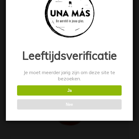
Toevoegen aan winkelwagen
Toon details
Leeftijdsverificatie
Je moet meerder jarig zijn om deze site te
bezoeken.
Ja
Nee