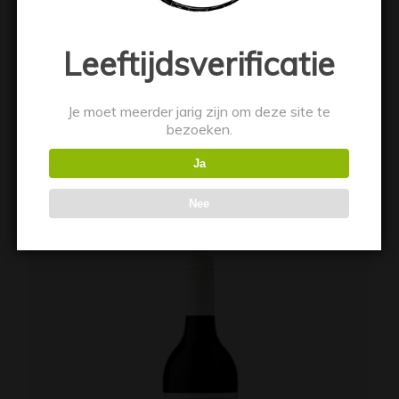
Leeftijdsverificatie
Je moet meerder jarig zijn om deze site te
bezoeken.
Las Condes Carmenere
€
7.49
Ja
Nee
Toevoegen aan winkelwagen
Toon details