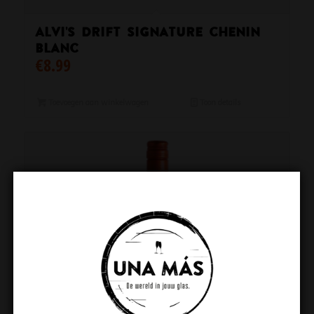
Alvi’s Drift Signature Chenin
Blanc
€
8.99
Toevoegen aan winkelwagen
Toon details