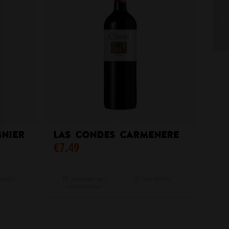
gnier
Las Condes Carmenere
€
7.49
etails
Toevoegen aan
Toon details
winkelwagen