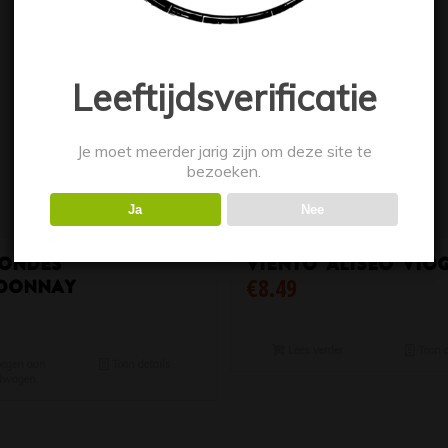
Leeftijdsverificatie
Je moet meerder jarig zijn om deze site te
bezoeken.
Ja
Nee
Condes
Viento Aliseo vio
€
8.49
donnay
Lees verder
Toon d
egen aan
Toon details
lwagen