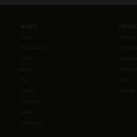
WINKEL
ONTDE
Wijn
Recepte
Mousserend
Partyser
Whisky
Geschen
Mixen
Proeverij
Bier
Folder
Overig
Winkels
Alcoholvrij
Acties
Wijnspecial