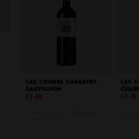
Endrizzi Golalupo
Pinot Nero
Las condes cabarnet
Las 
sauvignon
Char
€
7.49
€
7.49
Toevoegen aan
Toon details
Toevo
winkelwagen
winke