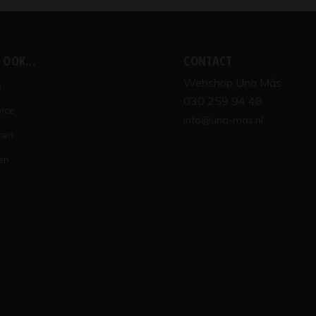
K OOK…
CONTACT
Webshop Una Más
n
030 259 94 48
vice
info@una-mas.nl
ken
en