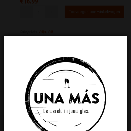
€
16.99
Toevoegen aan winkelwagen
Categorieën:
Wijn
,
Wit
Beschrijving
Extra informatie
Beschrijving