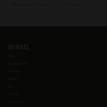
Toevoegen aan winkelwagen
Toon details
WINKEL
Wijn
Mousserend
Whisky
Mixen
Bier
Overig
Alcoholvrij