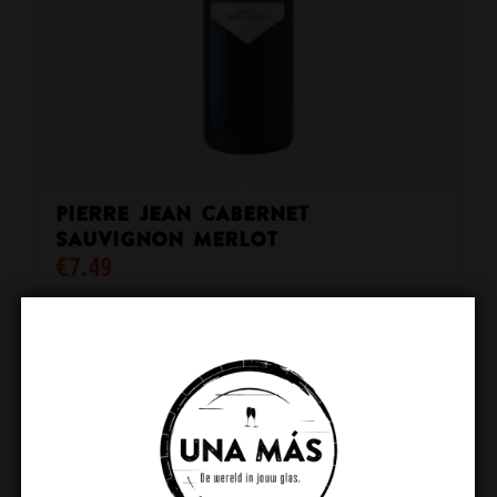
Pierre Jean Cabernet
Sauvignon Merlot
€
7.49
Toevoegen aan winkelwagen
Toon details