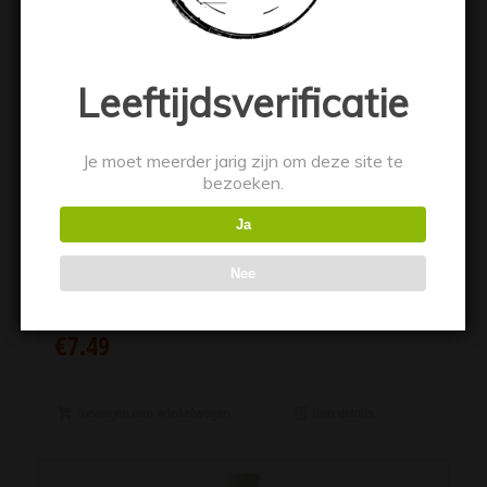
Leeftijdsverificatie
Je moet meerder jarig zijn om deze site te
bezoeken.
Ja
Nee
Las Condes Merlot
€
7.49
Toevoegen aan winkelwagen
Toon details