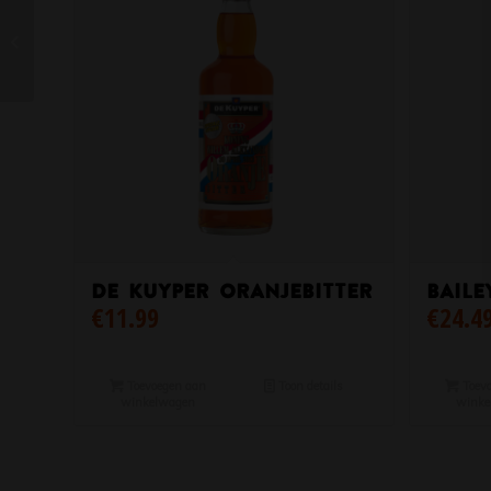
Grey Goose Wodka
De Kuyper Oranjebitter
Baile
€
11.99
€
24.4
Toevoegen aan
Toon details
Toevo
winkelwagen
winke