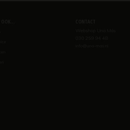
K OOK…
CONTACT
Webshop Una Más
n
030 259 94 48
vice
info@una-mas.nl
ken
en