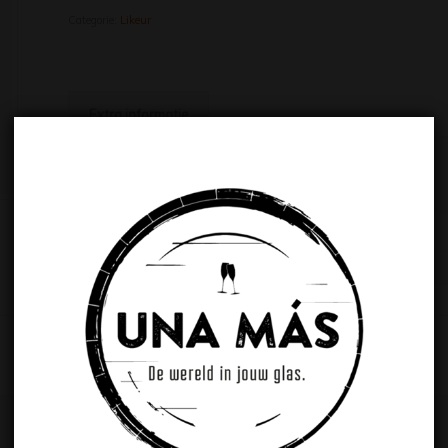
Categorie:
Likeur
Extra informatie
Extra informatie
ALCOHOLPERCENTAGE
40%
INHOUD
70cl