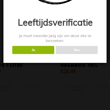
Leeftijdsverificatie
Je moet meerder jarig zijn om deze site te
bezoeken.
Ja
Nee
ys 1 Liter
Drambuie 70cl
9
€
28.49
egen aan
Toon details
Toevoegen aan
Toon d
lwagen
winkelwagen