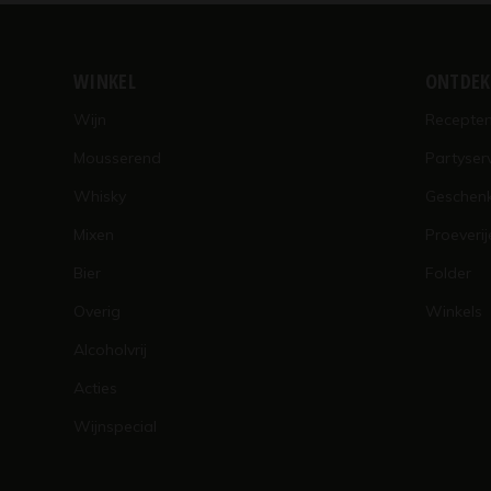
WINKEL
ONTDE
Wijn
Recepte
Mousserend
Partyser
Whisky
Geschen
Mixen
Proeverij
Bier
Folder
Overig
Winkels
Alcoholvrij
Acties
Wijnspecial