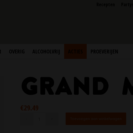
Recepten
Party
R
OVERIG
ALCOHOLVRIJ
ACTIES
PROEVERIJEN
GRAND 
€
29.49
Toevoegen aan winkelwagen