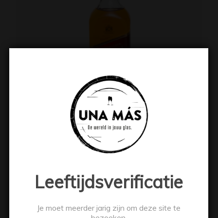
Johnnie Walker Red Label 70cl
€
19.99
Leeftijdsverificatie
Toevoegen aan winkelwagen
Toon details
Je moet meerder jarig zijn om deze site te
bezoeken.