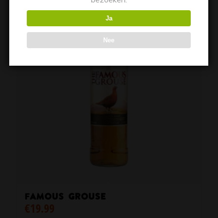
Ja
Nee
Famous Grouse
€
19.99