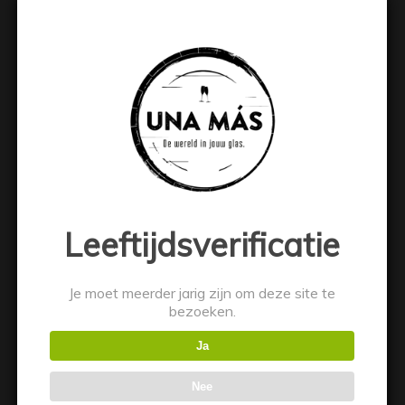
Fireball Cinnamon Whisky 70cl
€
18.49
Toevoegen aan winkelwagen
Toon details
Leeftijdsverificatie
Je moet meerder jarig zijn om deze site te
bezoeken.
Ja
Nee