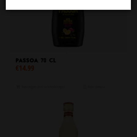
Passoa 70 CL
€
14.99
Toevoegen aan winkelwagen
Toon details