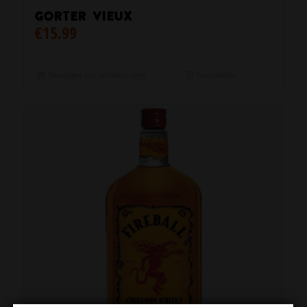
Gorter Vieux
€
15.99
Toevoegen aan winkelwagen
Toon details