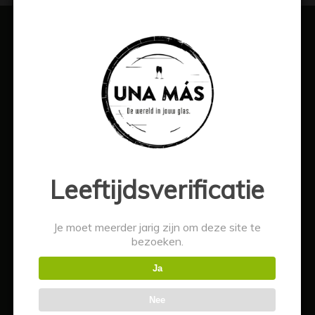
WINKEL
Wijn
Mousserend
Whisky
Mixen
Leeftijdsverificatie
Bier
Overig
Je moet meerder jarig zijn om deze site te
Alcoholvrij
bezoeken.
Acties
Ja
Wijnspecial
Nee