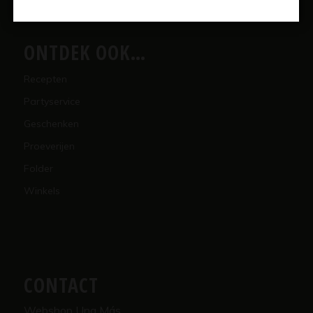
ONTDEK OOK…
Recepten
Partyservice
Geschenken
Proeverijen
Folder
Winkels
CONTACT
Webshop Una Más