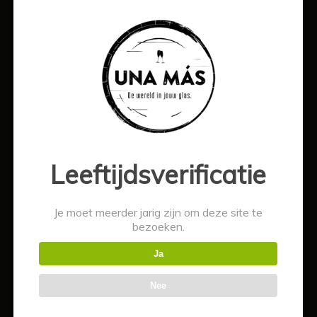
WINKEL
Wijn
Mousserend
Whisky
Mixen
Bier
Leeftijdsverificatie
Overig
Alcoholvrij
Je moet meerder jarig zijn om deze site te
Acties
bezoeken.
Wijnspecial
Ja
Nee