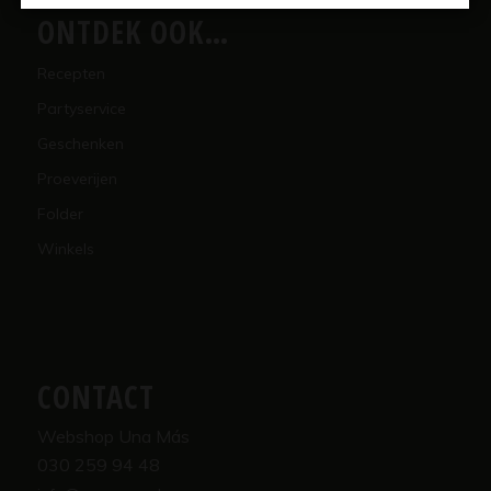
ONTDEK OOK…
Recepten
Partyservice
Geschenken
Proeverijen
Folder
Winkels
CONTACT
Webshop Una Más
030 259 94 48