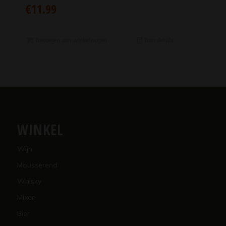
€
11.99
Toevoegen aan winkelwagen
Toon details
WINKEL
Wijn
Mousserend
Whisky
Mixen
Bier