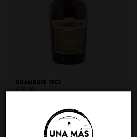
Drambuie 70cl
€
28.49
Toevoegen aan winkelwagen
Toon details