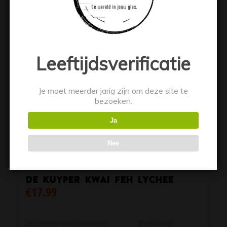
Leeftijdsverificatie
Je moet meerder jarig zijn om deze site te
bezoeken.
Ja
Nee
De Kuyper Kwai Feh Lychee
€
17.99
Toevoegen aan winkelwagen
Toon details