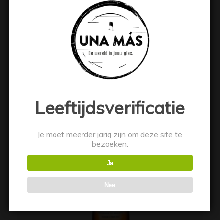
Esbjaerg Vodka 50cl
€
10.99
Toevoegen aan winkelwagen
Toon details
Leeftijdsverificatie
Je moet meerder jarig zijn om deze site te
bezoeken.
Ja
Nee