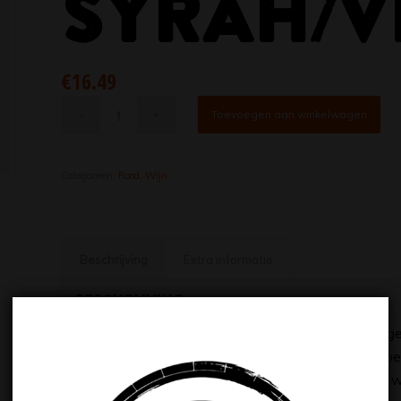
SYRAH/V
€
16.49
Toevoegen aan winkelwagen
Categorieën:
Rood
,
Wijn
Beschrijving
Extra informatie
Beschrijving
RedHeads Studio is opgericht door een groep jonge
in McLaren Vale, Australië. Samen zoeken ze de bes
ze druiven uit de handen van de grote namen om wij