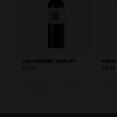
Las Condes Merlot
Vient
€
7.49
€
8.49
Toevoegen aan
Toon details
Lee
winkelwagen