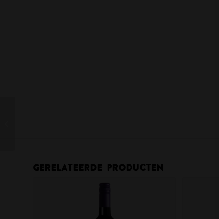
RedHeads Vin’Atus
Tempranillo/Graciano/Garnacha
Gerelateerde producten