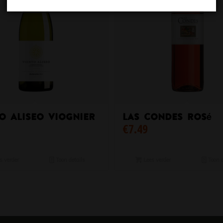
o Aliseo viognier
Las Condes Rosé
€
7.49
s verder
Toon details
Lees verder
Toon d