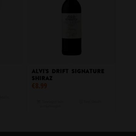
Alvi’s Drift Signature
Shiraz
€
8.99
etails
Toevoegen aan
Toon details
winkelwagen