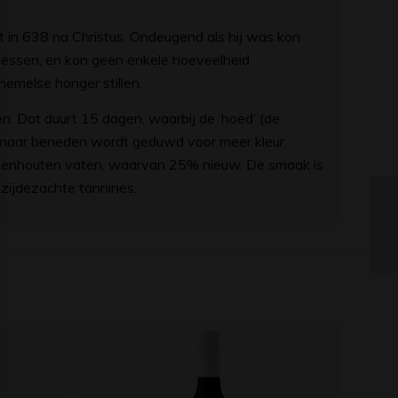
 in 638 na Christus. Ondeugend als hij was kon
 lessen, en kon geen enkele hoeveelheid
hemelse honger stillen.
n. Dat duurt 15 dagen, waarbij de ‘hoed’ (de
g naar beneden wordt geduwd voor meer kleur,
eikenhouten vaten, waarvan 25% nieuw. De smaak is
zijdezachte tannines.