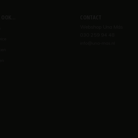
K OOK…
CONTACT
Webshop Una Más
n
030 259 94 48
vice
info@una-mas.nl
ken
en