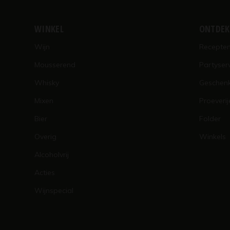
WINKEL
ONTDE
Wijn
Recepte
Mousserend
Partyser
Whisky
Geschen
Mixen
Proeverij
Bier
Folder
Overig
Winkels
Alcoholvrij
Acties
Wijnspecial