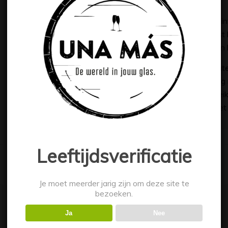
maken.
De legende van de Apenkoning op het etiket begint
geen enkele hoeveelheid wijn zijn goddelijke dorst
geroosterde kokosnoten (‘noix de coco rôties’) zijn 
De Syrah en Viognier vergisten samen in open vate
bovendrijvende druivenschillen) twee keer per da
smaak en extractie. De wijn rijpt 14 maanden in 
frambozen, blauwe bessen, ceder en abrikoos, met 
Leeftijdsverificatie
Je moet meerder jarig zijn om deze site te
bezoeken.
Ja
Nee