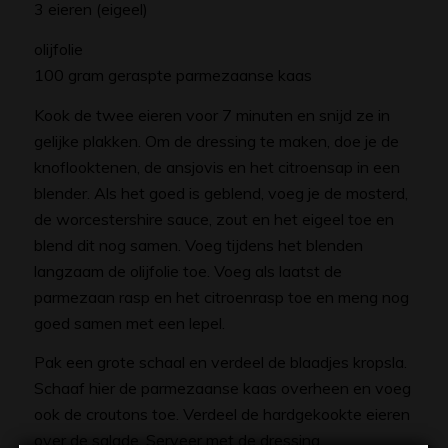
3 eieren (eigeel)
olijfolie
100 gram geraspte parmezaanse kaas
Kook de twee eieren voor 7 minuten en snijd ze in
gelijke plakken. Om de dressing te maken, doe je de
knoflooktenen, de ansjovis en het citroensap in een
blender. Als het goed is geblend, voeg je de mosterd,
de worcestershire sauce, zout en het eigeel toe en
blend dit nog samen. Voeg tijdens het blenden
langzaam de olijfolie toe. Voeg als laatst de
parmezaan rasp en het citroenrasp toe en meng nog
goed samen met een lepel.
Pak een grote schaal en verdeel de blaadjes kropsla.
Schaaf hier de parmezaanse kaas overheen en voeg
ook de croutons toe. Verdeel de hardgekookte eieren
over de salade. Serveer met de dressing.