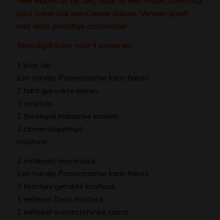
veel lekkers uit de zee, maar op een mooie zomerdag
past zeker ook een Caeser salade. Verwen jezelf
met deze prachtige combinatie!
Benodigdheden voor 4 personen:
1 krop sla
Een handje Parmezaanse kaas flakes
2 hard gekookte eieren
3 ansjovis
1 theelepel italiaanse kruiden
1 citroen(sap/rasp)
croutons
2 eetlepels mayonaise
Een handje Parmezaanse kaas flakes
3 teentjes gehakte knoflook
1 eetlepel Dijon mosterd
1 eetlepel worcestershire sauce