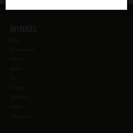
WINKEL
Wijn
Mousserend
Whisky
Mixen
Bier
Overig
Alcoholvrij
Acties
Wijnspecial