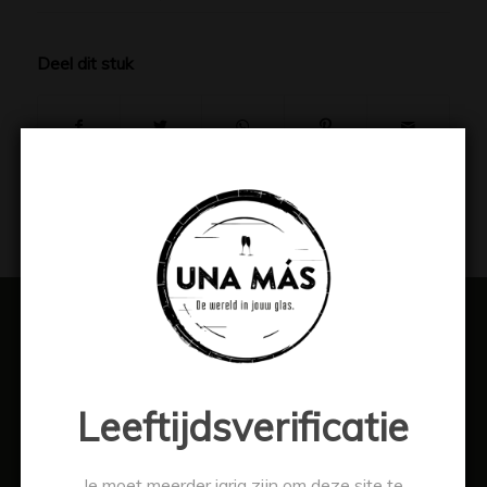
Deel dit stuk
WINKEL
Wijn
Leeftijdsverificatie
Mousserend
Whisky
Je moet meerder jarig zijn om deze site te