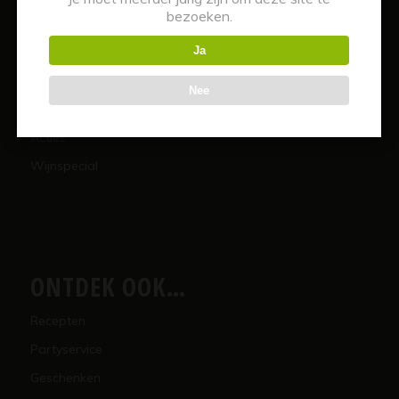
bezoeken.
Mixen
Bier
Ja
Overig
Nee
Alcoholvrij
Acties
Wijnspecial
ONTDEK OOK…
Recepten
Partyservice
Geschenken