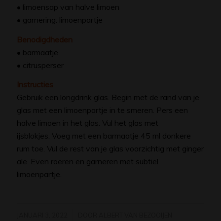
• limoensap van halve limoen
• garnering: limoenpartje
Benodigdheden
• barmaatje
• citrusperser
Instructies
Gebruik een longdrink glas. Begin met de rand van je
glas met een limoenpartje in te smeren. Pers een
halve limoen in het glas. Vul het glas met
ijsblokjes. Voeg met een barmaatje 45 ml donkere
rum toe. Vul de rest van je glas voorzichtig met ginger
ale. Even roeren en garneren met subtiel
limoenpartje.
/
JANUARI 3, 2022
DOOR
ALBERT VAN BEZOOIJEN