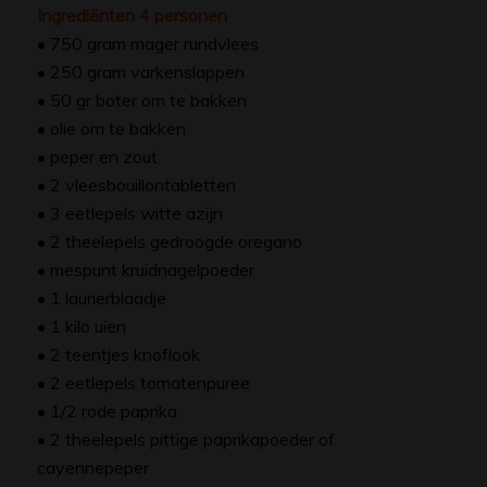
Ingrediënten 4 personen
• 750 gram mager rundvlees
• 250 gram varkenslappen
• 50 gr boter om te bakken
• olie om te bakken
• peper en zout
• 2 vleesbouillontabletten
• 3 eetlepels witte azijn
• 2 theelepels gedroogde oregano
• mespunt kruidnagelpoeder
• 1 laurierblaadje
• 1 kilo uien
• 2 teentjes knoflook
• 2 eetlepels tomatenpuree
• 1/2 rode paprika
• 2 theelepels pittige paprikapoeder of
cayennepeper