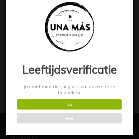
binden met wat bloem of maizena.
/
JANUARI 27, 2022
DOOR
ALBERT VAN BEZOOIJEN
Deel dit stuk
Leeftijdsverificatie
Je moet meerder jarig zijn om deze site te
bezoeken.
Ja
Nee