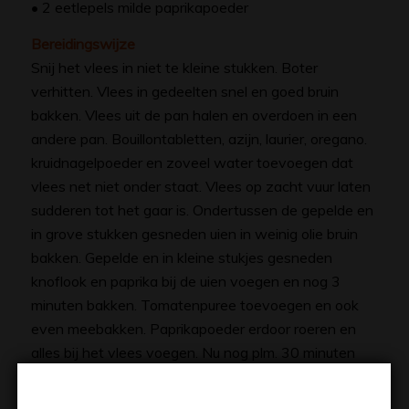
• 2 eetlepels milde paprikapoeder
Bereidingswijze
Snij het vlees in niet te kleine stukken. Boter
verhitten. Vlees in gedeelten snel en goed bruin
bakken. Vlees uit de pan halen en overdoen in een
andere pan. Bouillontabletten, azijn, laurier, oregano.
kruidnagelpoeder en zoveel water toevoegen dat
vlees net niet onder staat. Vlees op zacht vuur laten
sudderen tot het gaar is. Ondertussen de gepelde en
in grove stukken gesneden uien in weinig olie bruin
bakken. Gepelde en in kleine stukjes gesneden
knoflook en paprika bij de uien voegen en nog 3
minuten bakken. Tomatenpuree toevoegen en ook
even meebakken. Paprikapoeder erdoor roeren en
alles bij het vlees voegen. Nu nog plm. 30 minuten
laten sudderen. Op smaak maken met peper en
zout. Mocht de goulash te dun zijn dan eventueel