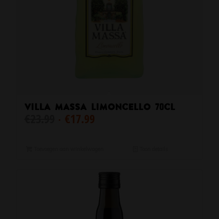
Villa Massa Limoncello 70cl
Oorspronkelijke
Huidige
€
23.99
€
17.99
prijs
prijs
was:
is:
€23.99.
€17.99.
Toevoegen aan winkelwagen
Toon details