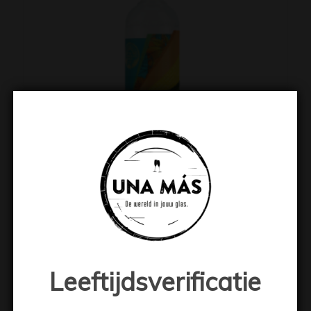
Takamaka Zannannan Rum
Liqueur
€
19.99
Leeftijdsverificatie
Toevoegen aan winkelwagen
Toon details