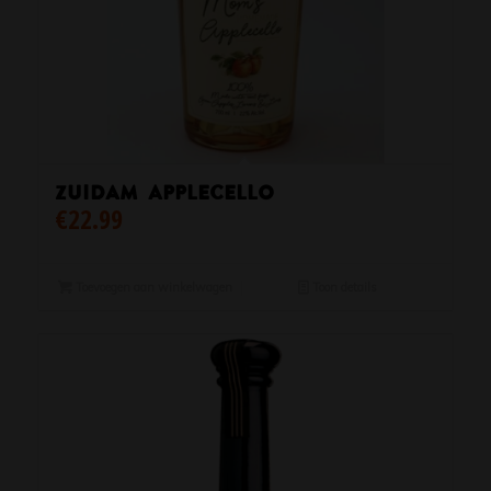
Zuidam Applecello
€
22.99
Toevoegen aan winkelwagen
Toon details