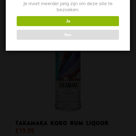
Je moet meerder jarig zijn om deze site te
bezoeken.
Ja
Nee
TAKAMAKA Koko Rum Liquor
€
19.99