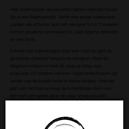
Hak ondertussen de pancetta samen met het brood
fijn in een hakmolentje. Verhit een droge koekenpan
zonder olie of boter, bak het mengsel 5 tot 7 minuten
tot het goudbruin en krokant is. Laat daarna afkoelen
op een bord.
Schenk het wijnmengsel door een zeef en giet de
gezeefde vloeistof terug in de steelpan. Roer de
slagroom erdoor en laat de saus op laag vuur
ongeveer 10 minuten inkoken. Snijd ondertussen vijf
zesde van de koude boter in kleine blokjes. Haal de
pan van het buur en klop de boterblokjes één voor
één met een garde door de saus. Voeg pas een
nieuw blokje toe als het vorige volledig is gesmolten.
Roer daarna het sinaasappelrasp erdoor en breng op
smaak met peper en eventueel wat zout. Houd de
saus warm, maar laat deze niet meer koken.