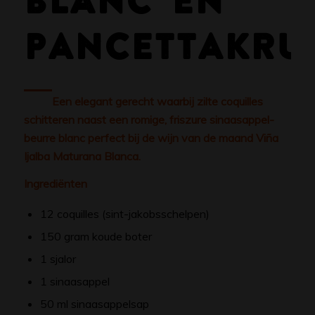
BLANC EN
PANCETTAKRU
Een elegant gerecht waarbij zilte coquilles
schitteren naast een romige, friszure sinaasappel-
beurre blanc perfect bij de wijn van de maand
Viña
Ijalba Maturana Blanca
.
Ingrediënten
12 coquilles (sint-jakobsschelpen)
150 gram koude boter
1 sjalor
1 sinaasappel
50 ml sinaasappelsap